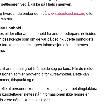
 nettleseren ved å klikke på Hjelp i menyen.
og hvordan du bruker dem på
www.aboutcookies.org
eller
eren din.
partsinnhold
r, bilder eller annet innhold fra andre tredjeparts nettsider.
n besøkende som om de var på det inkluderte innholdets
r forekomme at det lagres informasjon eller innhentes
ene.
id til annen mulighet til å melde seg på kurs. Når du melder
masjonen som er nødvendig for kursavholder. Dette kan
mmer, tidspunkt og e-post.
refte at personen kommer til kurset, og hvor betaling/faktura
m kursdeltager slettes når informasjonen ikke lengre er
s være når ett kursbevis utgår.