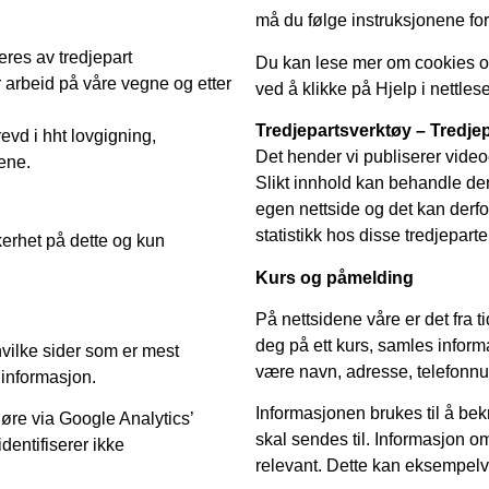
må du følge instruksjonene for
eres av tredjepart
Du kan lese mer om cookies 
 arbeid på våre vegne og etter
ved å klikke på Hjelp i nettles
Tredjepartsverktøy – Tredje
evd i hht lovgigning,
Det hender vi publiserer videoe
tene.
Slikt innhold kan behandle de
egen nettside og det kan derfo
statistikk hos disse tredjepart
kkerhet på dette og kun
Kurs og påmelding
På nettsidene våre er det fra t
deg på ett kurs, samles infor
hvilke sider som er mest
være navn, adresse, telefonnu
informasjon.
Informasjonen brukes til å bek
øre via Google Analytics’
skal sendes til. Informasjon o
identifiserer ikke
relevant. Dette kan eksempelvi