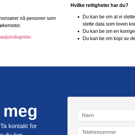
Hvilke rettigheter har du?
Du kan be om at vi slette
nnonsører nå personer som
slette data som loven kre
 søkemotor.
Du kan be om en korriger
asjonskapsler.
Du kan be om kopi av de
d meg
 Ta kontakt for
e du har.