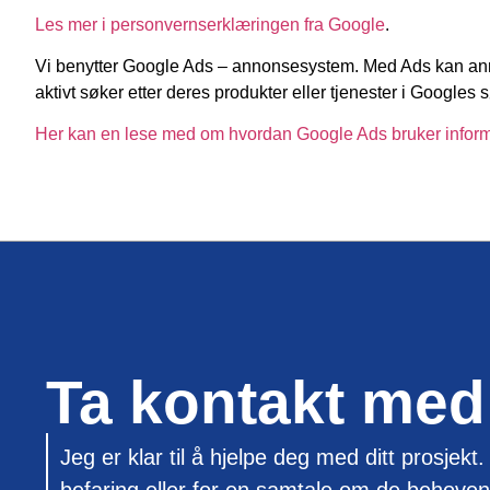
Les mer i personvernserklæringen fra Google
.
Vi benytter Google Ads – annonsesystem. Med Ads kan a
aktivt søker etter deres produkter eller tjenester i Googles
Her kan en lese med om hvordan Google Ads bruker inform
Ta kontakt me
Jeg er klar til å hjelpe deg med ditt prosjekt.
befaring eller for en samtale om de behoven