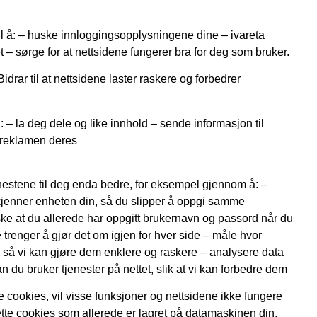
il å: – huske innloggingsopplysningene dine – ivareta
t – sørge for at nettsidene fungerer bra for deg som bruker.
idrar til at nettsidene laster raskere og forbedrer
: – la deg dele og like innhold – sende informasjon til
e reklamen deres
nestene til deg enda bedre, for eksempel gjennom å: –
kjenner enheten din, så du slipper å oppgi samme
ske at du allerede har oppgitt brukernavn og passord når du
 trenger å gjør det om igjen for hver side – måle hvor
så vi kan gjøre dem enklere og raskere – analysere data
an du bruker tjenester på nettet, slik at vi kan forbedre dem
ke cookies, vil visse funksjoner og nettsidene ikke fungere
tte cookies som allerede er lagret på datamaskinen din,