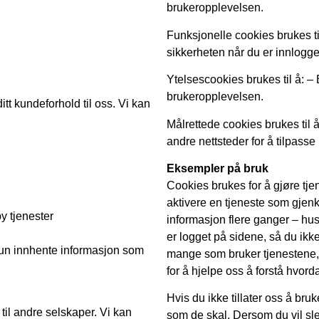
brukeropplevelsen.
Funksjonelle cookies brukes t
sikkerheten når du er innlogge
Ytelsescookies brukes til å: – B
brukeropplevelsen.
t kundeforhold til oss. Vi kan
Målrettede cookies brukes til å
andre nettsteder for å tilpass
Eksempler på bruk
Cookies brukes for å gjøre tje
aktivere en tjeneste som gjen
by tjenester
informasjon flere ganger – hu
er logget på sidene, så du ikke
il kun innhente informasjon som
mange som bruker tjenestene, 
for å hjelpe oss å forstå hvord
Hvis du ikke tillater oss å bru
til andre selskaper. Vi kan
som de skal. Dersom du vil sle